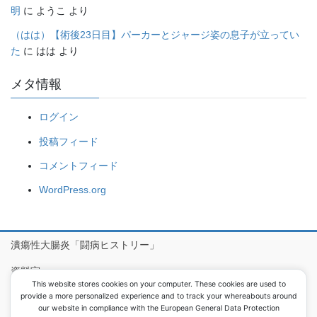
明
に
ようこ
より
（はは）【術後23日目】パーカーとジャージ姿の息子が立ってい
た
に
はは
より
メタ情報
ログイン
投稿フィード
コメントフィード
WordPress.org
潰瘍性大腸炎「闘病ヒストリー」
資料室
This website stores cookies on your computer. These cookies are used to
病院食アルバム
provide a more personalized experience and to track your whereabouts around
our website in compliance with the European General Data Protection