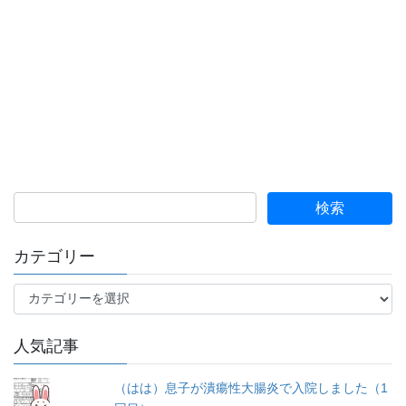
カテゴリー
カ
テ
ゴ
人気記事
リ
ー
（はは）息子が潰瘍性大腸炎で入院しました（1