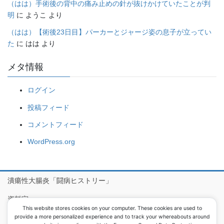
（はは）手術後の背中の痛み止めの針が抜けかけていたことが判
明
に
ようこ
より
（はは）【術後23日目】パーカーとジャージ姿の息子が立ってい
た
に
はは
より
メタ情報
ログイン
投稿フィード
コメントフィード
WordPress.org
潰瘍性大腸炎「闘病ヒストリー」
資料室
This website stores cookies on your computer. These cookies are used to
病院食アルバム
provide a more personalized experience and to track your whereabouts around