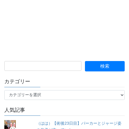
カテゴリー
カ
テ
ゴ
人気記事
リ
ー
（はは）【術後23日目】パーカーとジャージ姿