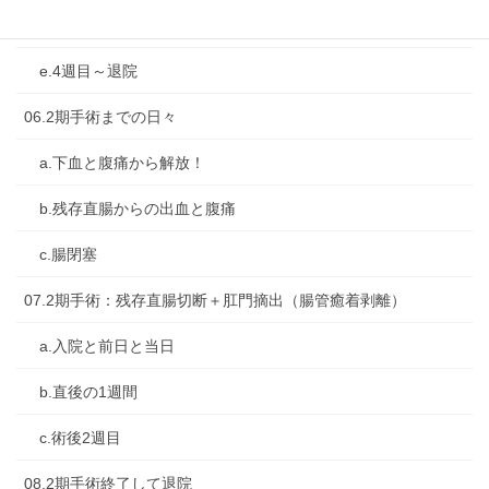
d.3週目
e.4週目～退院
06.2期手術までの日々
a.下血と腹痛から解放！
b.残存直腸からの出血と腹痛
c.腸閉塞
07.2期手術：残存直腸切断＋肛門摘出（腸管癒着剥離）
a.入院と前日と当日
b.直後の1週間
c.術後2週目
08.2期手術終了して退院