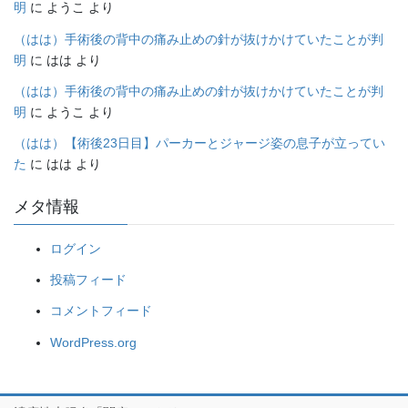
明
に
ようこ
より
（はは）手術後の背中の痛み止めの針が抜けかけていたことが判
明
に
はは
より
（はは）手術後の背中の痛み止めの針が抜けかけていたことが判
明
に
ようこ
より
（はは）【術後23日目】パーカーとジャージ姿の息子が立ってい
た
に
はは
より
メタ情報
ログイン
投稿フィード
コメントフィード
WordPress.org