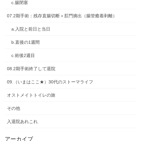
c.腸閉塞
07.2期手術：残存直腸切断＋肛門摘出（腸管癒着剥離）
a.入院と前日と当日
b.直後の1週間
c.術後2週目
08.2期手術終了して退院
09.（いまはここ★）30代のストーマライフ
オストメイトトイレの旅
その他
入退院あれこれ
アーカイブ