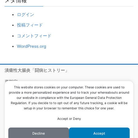
メタ情報
ログイン
投稿フィード
コメントフィード
WordPress.org
潰瘍性大腸炎「闘病ヒストリー」
資料室
This website stores cookies on your computer. These cookies are used to
病院食アルバム
provide a more personalized experience and to track your whereabouts around
our website in compliance with the European General Data Protection
Regulation. If you decide to to opt-out of any future tracking, a cookie will be
setup in your browser to remember this choice for one year.
Copyright © 息子が潰瘍性大腸炎で大腸を取りました All Rights
Reserved.
Accept or Deny
Powered by
WordPress
with
Lightning Theme
&
VK All in One
Expansion Unit
Decline
Accept