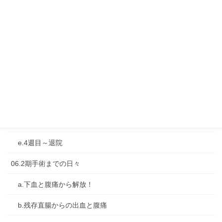
04-再燃と再入院・転院
05-1期手術：大腸亜全摘＋人工肛門造設
a.前日と当日
b.直後の1週間
c.2週目
d.3週目
e.4週目～退院
06.2期手術までの日々
a.下血と腹痛から解放！
b.残存直腸からの出血と腹痛