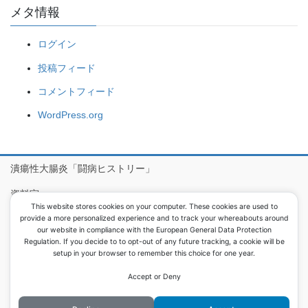
メタ情報
ログイン
投稿フィード
コメントフィード
WordPress.org
潰瘍性大腸炎「闘病ヒストリー」
資料室
This website stores cookies on your computer. These cookies are used to
病院食アルバム
provide a more personalized experience and to track your whereabouts around
our website in compliance with the European General Data Protection
Regulation. If you decide to to opt-out of any future tracking, a cookie will be
setup in your browser to remember this choice for one year.
Copyright © 息子が潰瘍性大腸炎で大腸を取りました All Rights
Reserved.
Accept or Deny
Powered by
WordPress
with
Lightning Theme
&
VK All in One
Expansion Unit