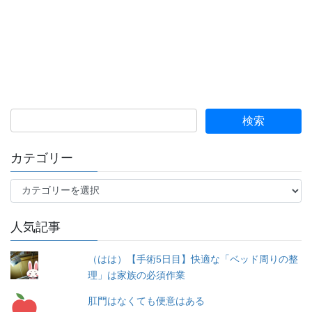
カテゴリー
カ
テ
ゴ
人気記事
リ
ー
（はは）【手術5日目】快適な「ベッド周りの整
理」は家族の必須作業
肛門はなくても便意はある