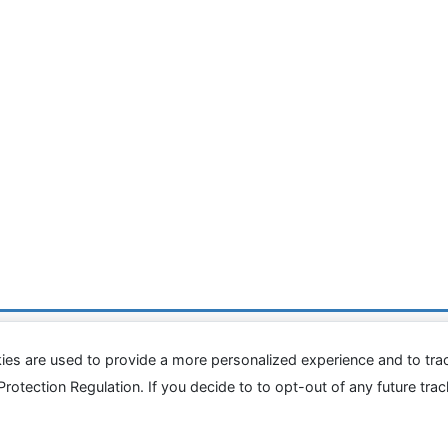
病院食アルバム
ies are used to provide a more personalized experience and to tr
tection Regulation. If you decide to to opt-out of any future track
Copyright © 息子が潰瘍性大腸炎で大腸を取りました All Rights Reserved.
Powered by
WordPress
with
Lightning Theme
&
VK All in One Expansion Unit