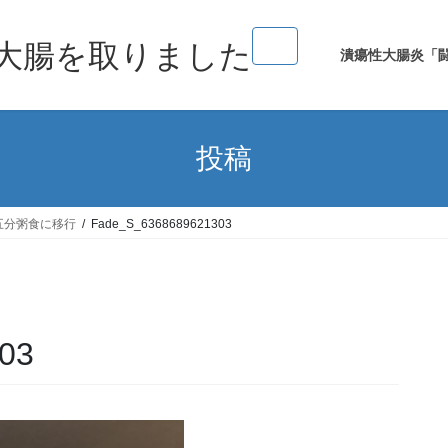
大腸を取りました
潰瘍性大腸炎「
投稿
五分粥食に移行
Fade_S_6368689621303
03