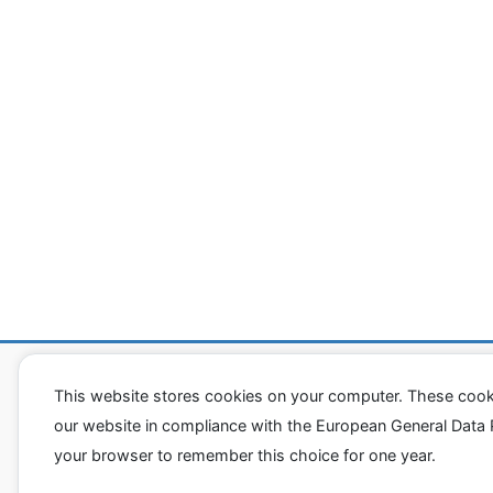
潰瘍性大腸炎「闘病ヒストリー」
資料室
This website stores cookies on your computer. These cook
our website in compliance with the European General Data Pro
your browser to remember this choice for one year.