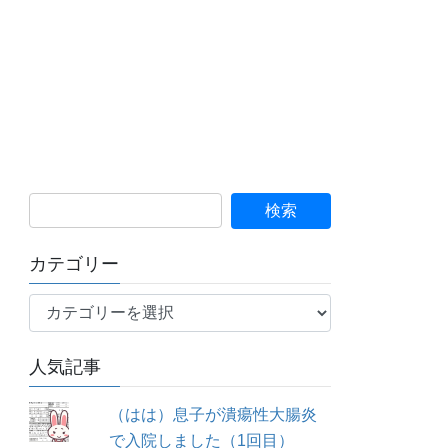
カテゴリー
カ
テ
ゴ
人気記事
リ
ー
（はは）息子が潰瘍性大腸炎
で入院しました（1回目）