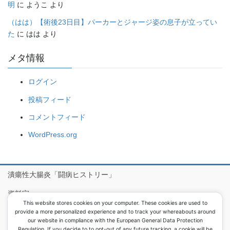
明
に
ようこ
より
（はは）【術後23日目】パーカーとジャージ姿の息子が立ってい
た
に
はは
より
メタ情報
ログイン
投稿フィード
コメントフィード
WordPress.org
潰瘍性大腸炎「闘病ヒストリー」
資料室
This website stores cookies on your computer. These cookies are used to
病院食アルバム
provide a more personalized experience and to track your whereabouts around
our website in compliance with the European General Data Protection
Regulation. If you decide to to opt-out of any future tracking, a cookie will be