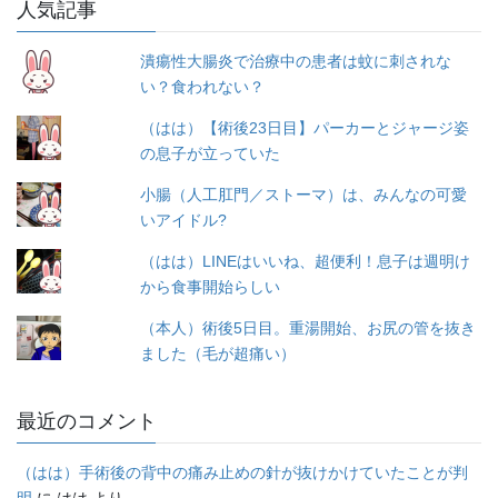
人気記事
リ
ー
潰瘍性大腸炎で治療中の患者は蚊に刺されな
い？食われない？
（はは）【術後23日目】パーカーとジャージ姿
の息子が立っていた
小腸（人工肛門／ストーマ）は、みんなの可愛
いアイドル?
（はは）LINEはいいね、超便利！息子は週明け
から食事開始らしい
（本人）術後5日目。重湯開始、お尻の管を抜き
ました（毛が超痛い）
最近のコメント
（はは）手術後の背中の痛み止めの針が抜けかけていたことが判
明
に
はは
より