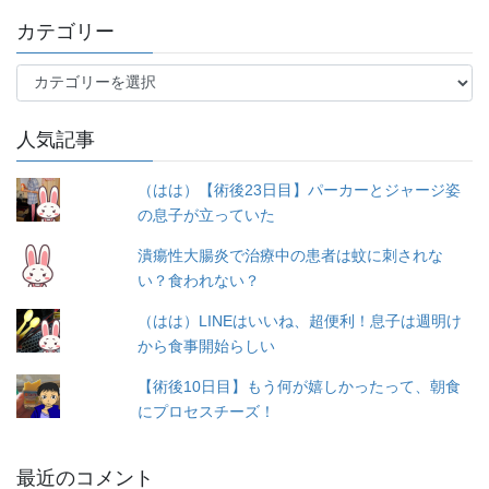
カテゴリー
カ
テ
ゴ
人気記事
リ
ー
（はは）【術後23日目】パーカーとジャージ姿
の息子が立っていた
潰瘍性大腸炎で治療中の患者は蚊に刺されな
い？食われない？
（はは）LINEはいいね、超便利！息子は週明け
から食事開始らしい
【術後10日目】もう何が嬉しかったって、朝食
にプロセスチーズ！
最近のコメント