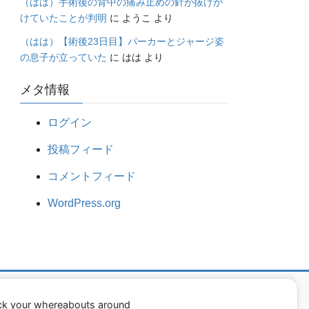
（はは）手術後の背中の痛み止めの針が抜けか
けていたことが判明
に
ようこ
より
（はは）【術後23日目】パーカーとジャージ姿
の息子が立っていた
に
はは
より
メタ情報
ログイン
投稿フィード
コメントフィード
WordPress.org
ack your whereabouts around