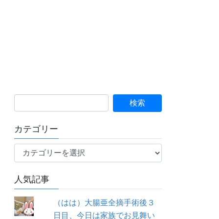
カテゴリー
カ
テ
ゴ
人気記事
リ
ー
（はは）大腸亜全摘手術後３
日目、今日は家族でお見舞い