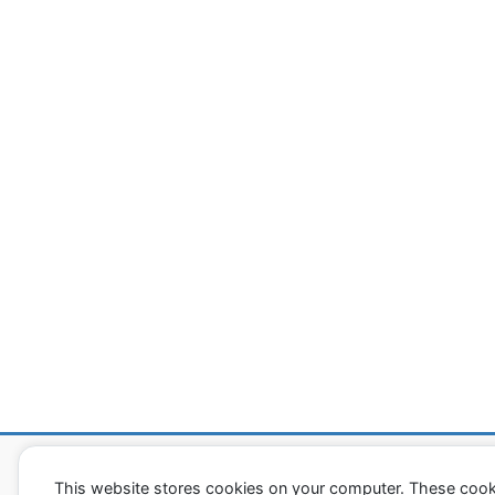
潰瘍性大腸炎「闘病ヒストリー」
資料室
This website stores cookies on your computer. These cook