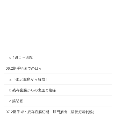
05-1期手術：大腸亜全摘＋人工肛門造設
a.前日と当日
b.直後の1週間
c.2週目
d.3週目
e.4週目～退院
06.2期手術までの日々
a.下血と腹痛から解放！
b.残存直腸からの出血と腹痛
c.腸閉塞
07.2期手術：残存直腸切断＋肛門摘出（腸管癒着剥離）