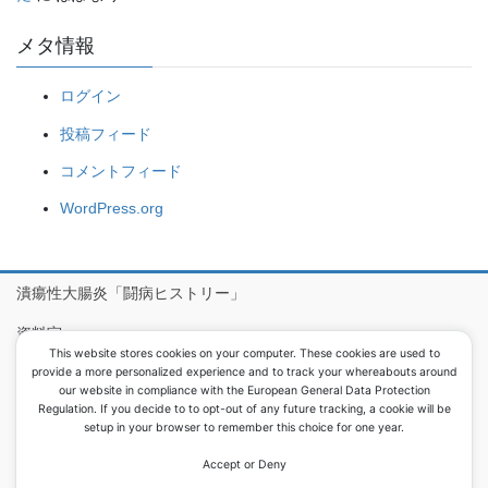
メタ情報
ログイン
投稿フィード
コメントフィード
WordPress.org
潰瘍性大腸炎「闘病ヒストリー」
資料室
This website stores cookies on your computer. These cookies are used to
病院食アルバム
provide a more personalized experience and to track your whereabouts around
our website in compliance with the European General Data Protection
Regulation. If you decide to to opt-out of any future tracking, a cookie will be
setup in your browser to remember this choice for one year.
Copyright © 息子が潰瘍性大腸炎で大腸を取りました All Rights
Reserved.
Accept or Deny
Powered by
WordPress
with
Lightning Theme
&
VK All in One