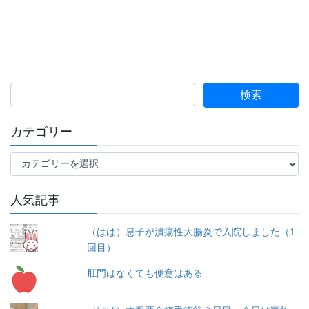
カテゴリー
カ
テ
ゴ
人気記事
リ
ー
（はは）息子が潰瘍性大腸炎で入院しました（1
回目）
肛門はなくても便意はある