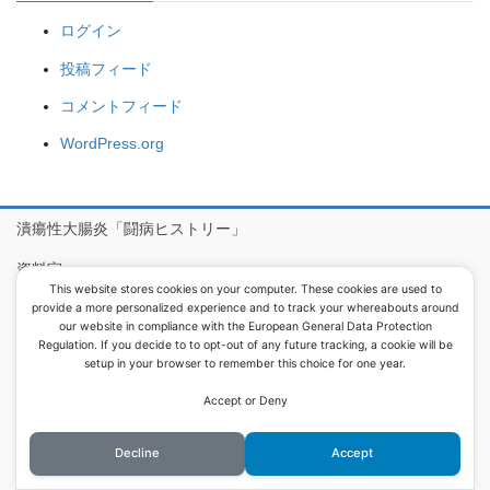
ログイン
投稿フィード
コメントフィード
WordPress.org
潰瘍性大腸炎「闘病ヒストリー」
資料室
This website stores cookies on your computer. These cookies are used to
病院食アルバム
provide a more personalized experience and to track your whereabouts around
our website in compliance with the European General Data Protection
Regulation. If you decide to to opt-out of any future tracking, a cookie will be
setup in your browser to remember this choice for one year.
Copyright © 息子が潰瘍性大腸炎で大腸を取りました All Rights
Reserved.
Accept or Deny
Powered by
WordPress
with
Lightning Theme
&
VK All in One
Expansion Unit
Decline
Accept