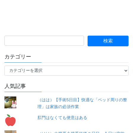
カテゴリー
カ
テ
ゴ
人気記事
リ
ー
（はは）【手術5日目】快適な「ベッド周りの整
理」は家族の必須作業
肛門はなくても便意はある