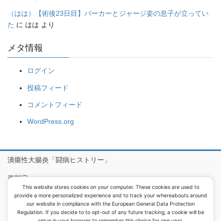
（はは）【術後23日目】パーカーとジャージ姿の息子が立ってい
た
に
はは
より
メタ情報
ログイン
投稿フィード
コメントフィード
WordPress.org
潰瘍性大腸炎「闘病ヒストリー」
資料室
This website stores cookies on your computer. These cookies are used to
病院食アルバム
provide a more personalized experience and to track your whereabouts around
our website in compliance with the European General Data Protection
Regulation. If you decide to to opt-out of any future tracking, a cookie will be
setup in your browser to remember this choice for one year.