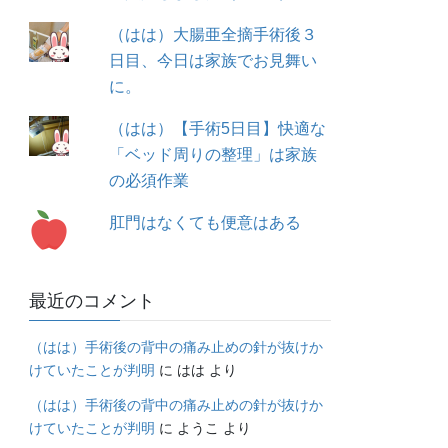
（はは）大腸亜全摘手術後３
日目、今日は家族でお見舞い
に。
（はは）【手術5日目】快適な
「ベッド周りの整理」は家族
の必須作業
肛門はなくても便意はある
最近のコメント
（はは）手術後の背中の痛み止めの針が抜けか
けていたことが判明
に
はは
より
（はは）手術後の背中の痛み止めの針が抜けか
けていたことが判明
に
ようこ
より