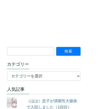
カテゴリー
カ
テ
ゴ
人気記事
リ
ー
（はは）息子が潰瘍性大腸炎
で入院しました（1回目）