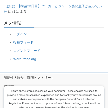
（はは）【術後23日目】パーカーとジャージ姿の息子が立ってい
た
に
はは
より
メタ情報
ログイン
投稿フィード
コメントフィード
WordPress.org
潰瘍性大腸炎「闘病ヒストリー」
資料室
This website stores cookies on your computer. These cookies are used to
病院食アルバム
provide a more personalized experience and to track your whereabouts around
our website in compliance with the European General Data Protection
Regulation. If you decide to to opt-out of any future tracking, a cookie will be
setup in your browser to remember this choice for one year.