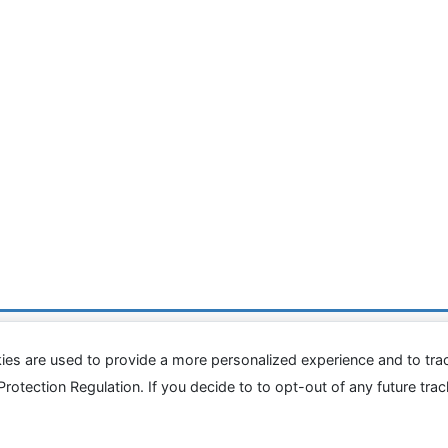
病院食アルバム
ies are used to provide a more personalized experience and to tr
tection Regulation. If you decide to to opt-out of any future track
Copyright © 息子が潰瘍性大腸炎で大腸を取りました All Rights Reserved.
Powered by
WordPress
with
Lightning Theme
&
VK All in One Expansion Unit