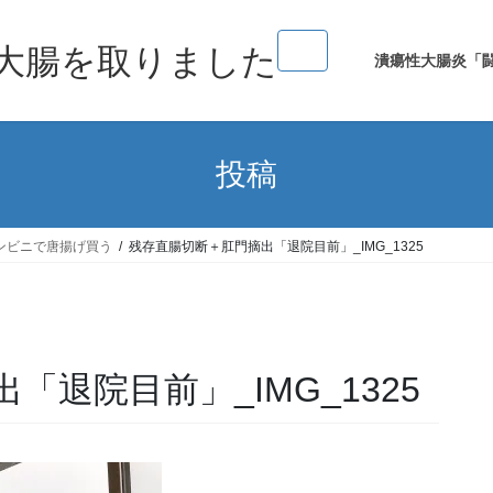
大腸を取りました
潰瘍性大腸炎「
投稿
ンビニで唐揚げ買う
残存直腸切断＋肛門摘出「退院目前」_IMG_1325
退院目前」_IMG_1325