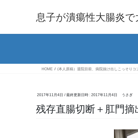
息子が潰瘍性大腸炎で
HOME
(本人原稿）退院目前、病院抜け出しこっそりコ
2017年11月4日
/ 最終更新日時 :
2017年11月4日
うさぎ
残存直腸切断＋肛門摘出「