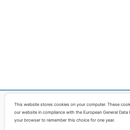
潰瘍性大腸炎「闘病ヒストリー」
資料室
This website stores cookies on your computer. These cook
our website in compliance with the European General Data Pro
your browser to remember this choice for one year.