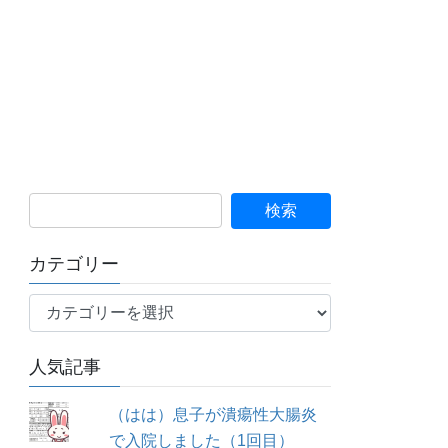
カテゴリー
カ
テ
ゴ
人気記事
リ
ー
（はは）息子が潰瘍性大腸炎
で入院しました（1回目）