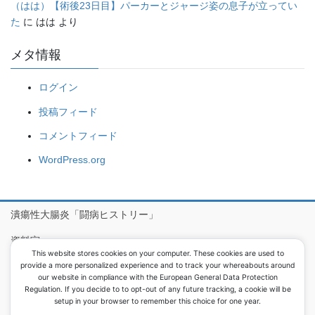
（はは）【術後23日目】パーカーとジャージ姿の息子が立ってい
た
に
はは
より
メタ情報
ログイン
投稿フィード
コメントフィード
WordPress.org
潰瘍性大腸炎「闘病ヒストリー」
資料室
This website stores cookies on your computer. These cookies are used to
病院食アルバム
provide a more personalized experience and to track your whereabouts around
our website in compliance with the European General Data Protection
Regulation. If you decide to to opt-out of any future tracking, a cookie will be
setup in your browser to remember this choice for one year.
Copyright © 息子が潰瘍性大腸炎で大腸を取りました All Rights