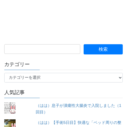
カテゴリー
カ
テ
ゴ
人気記事
リ
ー
（はは）息子が潰瘍性大腸炎で入院しました（1
回目）
（はは）【手術5日目】快適な「ベッド周りの整