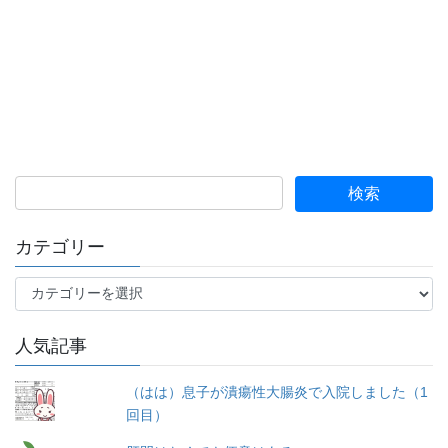
カテゴリー
カ
テ
ゴ
人気記事
リ
ー
（はは）息子が潰瘍性大腸炎で入院しました（1
回目）