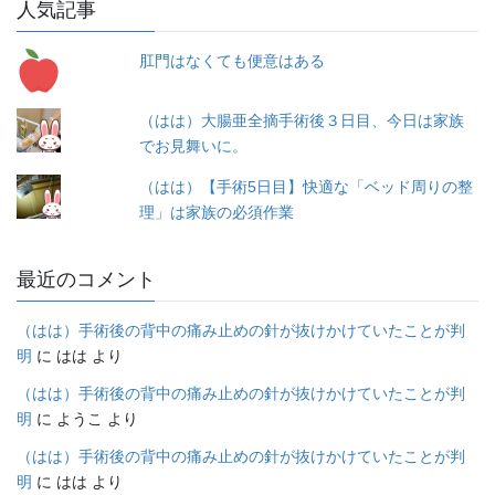
人気記事
リ
ー
肛門はなくても便意はある
（はは）大腸亜全摘手術後３日目、今日は家族
でお見舞いに。
（はは）【手術5日目】快適な「ベッド周りの整
理」は家族の必須作業
最近のコメント
（はは）手術後の背中の痛み止めの針が抜けかけていたことが判
明
に
はは
より
（はは）手術後の背中の痛み止めの針が抜けかけていたことが判
明
に
ようこ
より
（はは）手術後の背中の痛み止めの針が抜けかけていたことが判
明
に
はは
より