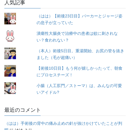
人気記事
リ
ー
（はは）【術後23日目】パーカーとジャージ姿
の息子が立っていた
潰瘍性大腸炎で治療中の患者は蚊に刺されな
い？食われない？
（本人）術後5日目。重湯開始、お尻の管を抜き
ました（毛が超痛い）
【術後10日目】もう何が嬉しかったって、朝食
にプロセスチーズ！
小腸（人工肛門／ストーマ）は、みんなの可愛
いアイドル?
最近のコメント
（はは）手術後の背中の痛み止めの針が抜けかけていたことが判
明
に
はは
より