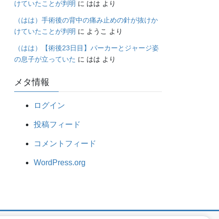
けていたことが判明
に
はは
より
（はは）手術後の背中の痛み止めの針が抜けか
けていたことが判明
に
ようこ
より
（はは）【術後23日目】パーカーとジャージ姿
の息子が立っていた
に
はは
より
メタ情報
ログイン
投稿フィード
コメントフィード
WordPress.org