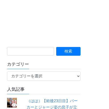
カテゴリー
カ
テ
ゴ
人気記事
リ
ー
（はは）【術後23日目】パー
カーとジャージ姿の息子が立