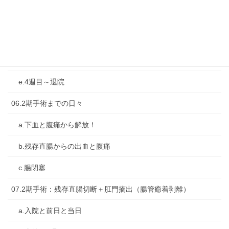
b.直後の1週間
c.2週目
d.3週目
e.4週目～退院
06.2期手術までの日々
a.下血と腹痛から解放！
b.残存直腸からの出血と腹痛
c.腸閉塞
07.2期手術：残存直腸切断＋肛門摘出（腸管癒着剥離）
a.入院と前日と当日