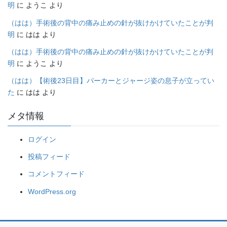
明
に
ようこ
より
（はは）手術後の背中の痛み止めの針が抜けかけていたことが判
明
に
はは
より
（はは）手術後の背中の痛み止めの針が抜けかけていたことが判
明
に
ようこ
より
（はは）【術後23日目】パーカーとジャージ姿の息子が立ってい
た
に
はは
より
メタ情報
ログイン
投稿フィード
コメントフィード
WordPress.org