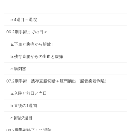
d.3週目
e.4週目～退院
06.2期手術までの日々
a.下血と腹痛から解放！
b.残存直腸からの出血と腹痛
c.腸閉塞
07.2期手術：残存直腸切断＋肛門摘出（腸管癒着剥離）
a.入院と前日と当日
b.直後の1週間
c.術後2週目
08.2期手術終了して退院