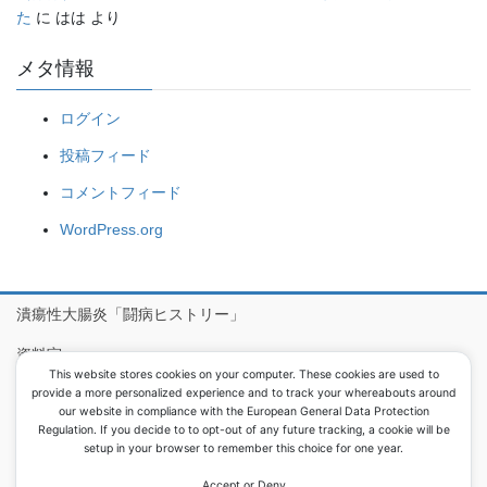
た
に
はは
より
メタ情報
ログイン
投稿フィード
コメントフィード
WordPress.org
潰瘍性大腸炎「闘病ヒストリー」
資料室
This website stores cookies on your computer. These cookies are used to
病院食アルバム
provide a more personalized experience and to track your whereabouts around
our website in compliance with the European General Data Protection
Regulation. If you decide to to opt-out of any future tracking, a cookie will be
setup in your browser to remember this choice for one year.
Copyright © 息子が潰瘍性大腸炎で大腸を取りました All Rights
Reserved.
Accept or Deny