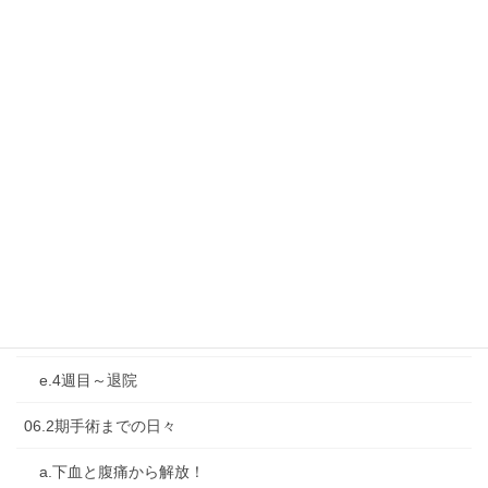
カテゴリー
02-2か月半の初入院
04-再燃と再入院・転院
05-1期手術：大腸亜全摘＋人工肛門造設
a.前日と当日
b.直後の1週間
c.2週目
d.3週目
e.4週目～退院
06.2期手術までの日々
a.下血と腹痛から解放！