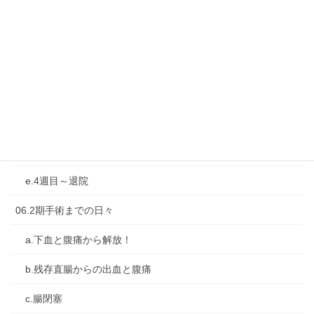
04-再燃と再入院・転院
05-1期手術：大腸亜全摘＋人工肛門造設
a.前日と当日
b.直後の1週間
c.2週目
d.3週目
e.4週目～退院
06.2期手術までの日々
a.下血と腹痛から解放！
b.残存直腸からの出血と腹痛
c.腸閉塞