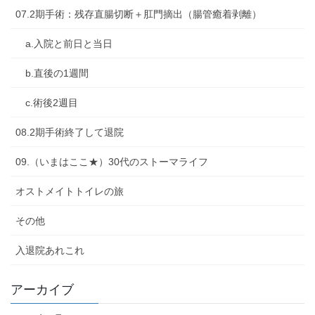
07.2期手術：残存直腸切断＋肛門摘出（腸管癒着剥離）
a.入院と前日と当日
b.直後の1週間
c.術後2週目
08.2期手術終了して退院
09.（いまはここ★）30代のストーマライフ
オストメイトトイレの旅
その他
入退院あれこれ
アーカイブ