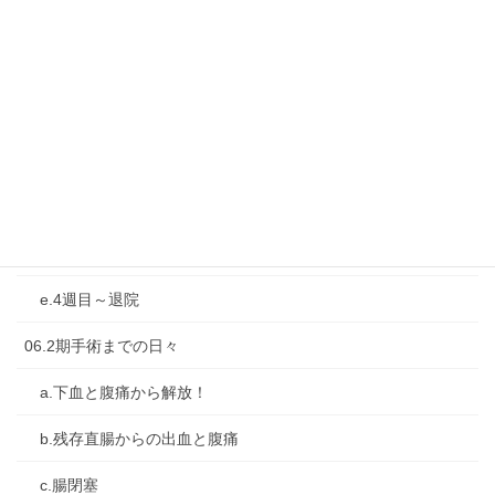
04-再燃と再入院・転院
05-1期手術：大腸亜全摘＋人工肛門造設
a.前日と当日
b.直後の1週間
c.2週目
d.3週目
e.4週目～退院
06.2期手術までの日々
a.下血と腹痛から解放！
b.残存直腸からの出血と腹痛
c.腸閉塞